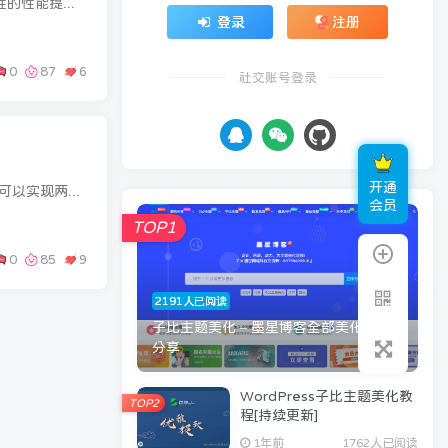
插件图标插件后台插件详情Redis 插件通过将数据库查询结果存储在高速内存中，为你的网站带来了革命性的性能提升。作为最流行的对象缓存解决方案，它利用 Redis 服务器接管 WordPress 默认的数据...
登录
注册
0
87
6
社交账号登录
开通
前言之前有过几次两个站点同时启用了redis导致两个站点的数据乱窜。今天墨星博客给大家分享集中方法可以实现两个WordPress站点同时安装redis插件并启用不会导致窜站。教程开始要想解决掉这个问...
会员
TOP1
0
85
9
2191人已阅读
子比主题美化 – 墨星博客全部美化教程
分享
WordPress子比主题美化教
TOP2
程[持续更新]
1年前
1762人已阅读