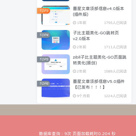
墨星文章顶部信息v4.0版本
TOP3
(插件版)
1年前
1755人已阅读
子比主题美化-GO跳转页
TOP4
v2.0版本
2年前
1711人已阅读
zibll子比主题美化-GO页面跳
TOP5
转美化(原创)
2年前
1589人已阅读
墨星文章顶部信息V5.0插件
TOP6
【已发布！！！】
9个月前
1224人已阅读
数据库查询：9次 页面加载耗时0.204 秒