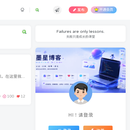
发布
开通会员
Failures are only lessons.
失败只是成长的课堂
效果图教程开始第一步打开子比主题设置-页面&显示-顶部多功能组件-下拉找到叠加搜索组件中的额外内容。在这里我演示的为标题，那么就是在组件上方那个框中修改，只需要给标题的class里面添...
0
100
12
HI！请登录