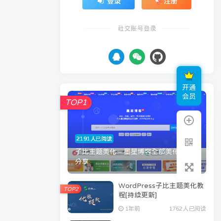
登录
注册
社交账号登录
开通
会员
TOP1
2191人已阅读
子比主题美化 – 墨星博客全部美化教程
分享
WordPress子比主题美化教
TOP2
程[持续更新]
1年前
1762人已阅读