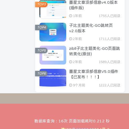
墨星文章顶部信息v4.0版本
TOP3
(插件版)
1年前
1755人已阅读
子比主题美化-GO跳转页
TOP4
v2.0版本
2年前
1711人已阅读
zibll子比主题美化-GO页面跳
TOP5
转美化(原创)
2年前
1589人已阅读
墨星文章顶部信息V5.0插件
TOP6
【已发布！！！】
9个月前
1222人已阅读
数据库查询：16次 页面加载耗时0.212 秒