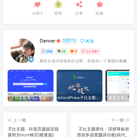
点赞
5
赞赏
分享
收藏
Denver
关注
289
12
9
11.1W+
愿你生命中有够多的云翳，来造成一个美丽的黄昏
子比主题美化 – 墨星博客全部美化教程分享
WordPress子比主题美化教程[持续更新]
上一篇
下一篇
子比主题 - 标签页面固定链
子比主题美化 - 顶部导航栏
接转为html格式(修复版)
添加多语言翻译功能(纯代码