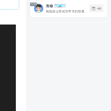
1年前
1759人已阅读
墨星文章顶部信息v4.0版本
TOP3
(插件版)
1年前
1755人已阅读
子比主题美化-GO跳转页
TOP4
v2.0版本
2年前
1710人已阅读
zibll子比主题美化-GO页面跳
TOP5
转美化(原创)
2年前
1589人已阅读
墨星文章顶部信息V5.0插件
TOP6
【已发布！！！】
9个月前
1216人已阅读
付费阅读
1
星币