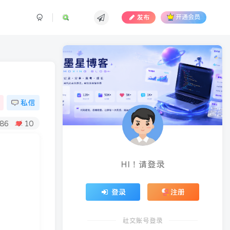
发布
开通会员
Don't give up just because of what
people said. Use that as your motivation
to push harder.
别因为别人说的话而放弃，把那些话当做加倍努力的动力
私信
86
10
HI！请登录