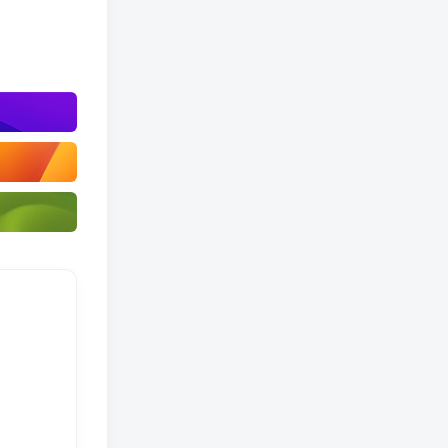
TOP4
scenery
57
真诚的爱情之路永不会是平坦的
TOP5
MacKen
57
越是在艰难困苦的时候，我们越是要看到希望
TOP6
浩旭
46
拖延会让你成为昨天的奴隶
用户77509773
8天前
0
教程很好用，谢谢！
a47367298
11天前
0
水帖美如花，养护靠大家！
qq488239324
11天前
0
谢谢你的分享，我从中学到了很多！
CXBya
15天前
0