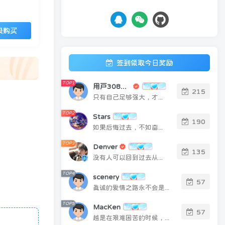
登录
注册
录购买
社交账号登录
TOP1
2189人已阅读
子比主题美化 – 墨星博客全部美化教程
分享
WordPress子比主题美化教
TOP2
程[持续更新]