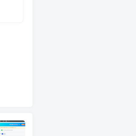
好东西，学习一下！
MacKen
28天前
0
Tuyệt vời, tôi sẽ học hỏi từ đó!
久伴
30天前
0
好东西，学习一下！
酷睿科技
32天前
1
11111111
久伴
36天前
0
水帖美如花，养护靠大家！