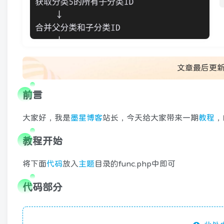
文章最后更
前言
大家好，我是
墨星博客
站长，今天给大家带来一期
教程
，
教程开始
将下面
代码
放入
主题
目录的func.php中即可
代码部分