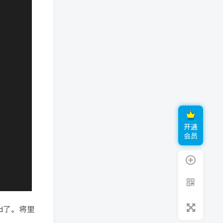
一次购买终身免费提供主题更新服务
强大的人工服务，为你解决主题问题
使用无忧，协助使用后台设置
本站同款优化远程协助提升网站速度
￥
759
特别特惠
￥
799
立即购买
开通
签到领取今日奖励
会员
TOP1
用户30803503
215
只有自己足够强大，才不会被别人践踏
TOP2
Stars
190
如果后悔过去，不如奋斗将来
id了。将里
TOP3
Denver
135
没有人可以回到过去从头再来，但是每个人都可以从今天开始，创造一个全新的结局