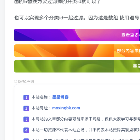
面的5替换为要过滤掉的分类id就可以了
也可以实现多个分类id一起过滤。因为这是数组 使用逗
查看更多
部分内容来
墨
©
版权声明
本站名称：
墨星博客
1
本站网址：
moxingbk.com
2
本网站的文章部分内容可能来源于网络，仅供大家学习与参
3
本站一切资源不代表本站立场，并不代表本站赞同其观点和
4