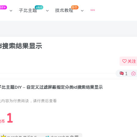
ode
zibll
GO
子比主题
技术教程
id搜索结果显示
关注
1
子比主题DIY – 自定义过滤屏蔽指定分类id搜索结果显示
此内容为付费阅读，请付费后查看
1
扫码登录
星币
使用
其它方式登录
或
注册