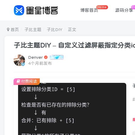
Home
C
博客首页
源码分享
首页
子比主题
子比DIY
正文
子比主题DIY – 自定义过滤屏蔽指定分类
Denver
4个月前发布
付费阅读