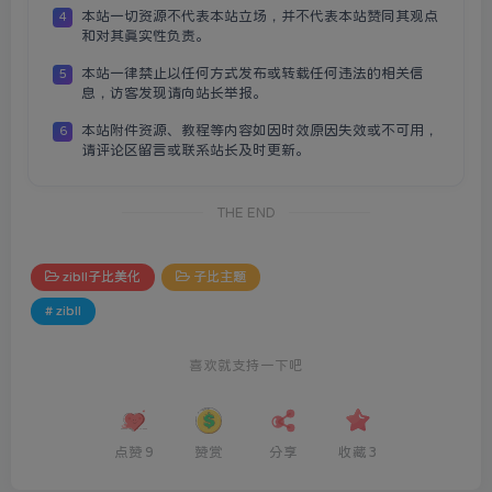
本站一切资源不代表本站立场，并不代表本站赞同其观点
4
和对其真实性负责。
本站一律禁止以任何方式发布或转载任何违法的相关信
5
息，访客发现请向站长举报。
本站附件资源、教程等内容如因时效原因失效或不可用，
6
请评论区留言或联系站长及时更新。
THE END
zibll子比美化
子比主题
# zibll
喜欢就支持一下吧
点赞
9
赞赏
分享
收藏
3