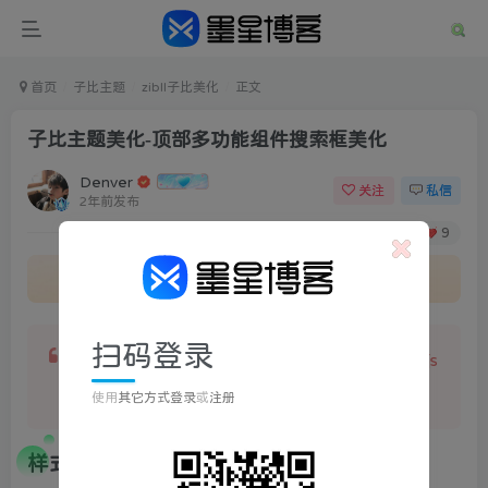
首页
子比主题
zibll子比美化
正文
子比主题美化-顶部多功能组件搜索框美化
Denver
关注
私信
2年前发布
59
593
9
文章最后更新时间：
2024-10-28 22:28:23
扫码登录
有好多人觉得7b2的方形更加好看，所以用css和js
写了两个样式，下面教程开始(作者苏晨)
使用
其它方式登录
或
注册
样式一: