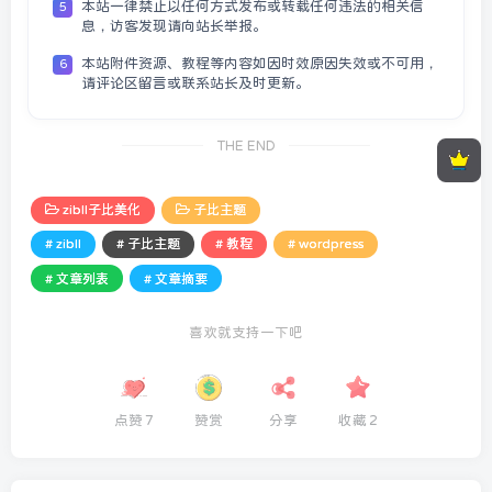
本站一律禁止以任何方式发布或转载任何违法的相关信
5
息，访客发现请向站长举报。
本站附件资源、教程等内容如因时效原因失效或不可用，
6
请评论区留言或联系站长及时更新。
THE END
zibll子比美化
子比主题
# zibll
# 子比主题
# 教程
# wordpress
# 文章列表
# 文章摘要
喜欢就支持一下吧
点赞
7
赞赏
分享
收藏
2