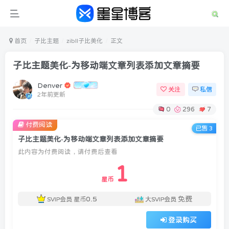
首页
子比主题
zibll子比美化
正文
子比主题美化-为移动端文章列表添加文章摘要
Denver
关注
私信
2年前更新
0
296
7
付费阅读
已售 3
子比主题美化-为移动端文章列表添加文章摘要
此内容为付费阅读，请付费后查看
1
登录
星币
没有账号？立即注册
0.5
免费
SVIP会员
星币
大SVIP会员
用户名或邮箱
登录购买