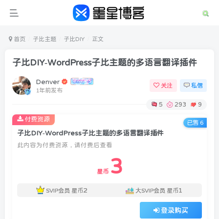
首页
子比主题
子比DIY
正文
子比DIY-WordPress子比主题的多语言翻译插件
Denver
关注
私信
1年前发布
5
293
9
付费资源
已售 6
子比DIY-WordPress子比主题的多语言翻译插件
此内容为付费资源，请付费后查看
3
登录
星币
没有账号？立即注册
2
1
SVIP会员
星币
大SVIP会员
星币
用户名或邮箱
登录购买