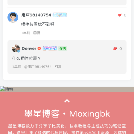
用户98149754
0
插件位置找不到啊
1年前
回复
Denver
0
作者
什么插件位置？
1年前
@
用户98149754
回复
墨星博客・Moxingbk
墨星博客致力于分享子比美化、技术教程与主题技巧的笔记空
间。这里汇集了精选的代码片段、操作笔记与实用资源，为你的