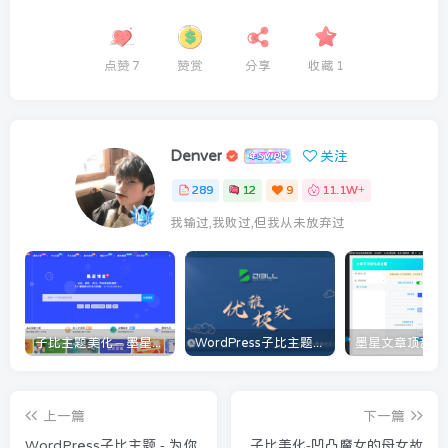
点赞
7
赞赏
分享
收藏
1
Denver
关注
289
12
9
11.1W+
我输过,我败过,但我从未放弃过
子比主题美化 – 墨星博客全部美化教程分享
WordPress子比主题美化教程[持续更新]
上一篇
下一篇
WordPress子比主题 - 为你
子比美化-凹凸魔女的母女故