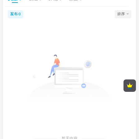
发布
排序
0
顶部信息
墨星打赏充电
暂无内容