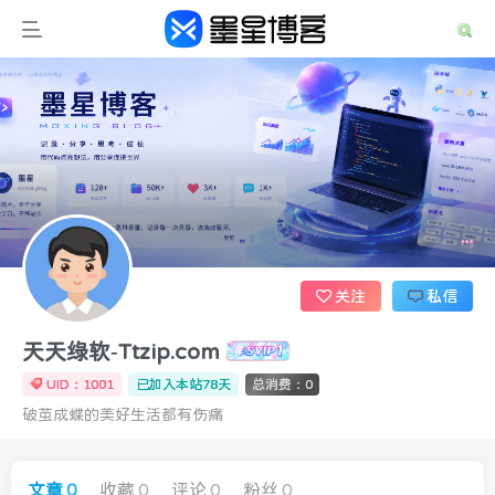
关注
私信
天天绿软-Ttzip.com
UID：1001
已加入本站78天
总消费：0
破茧成蝶的美好生活都有伤痛
文章
0
收藏
0
评论
0
粉丝
0