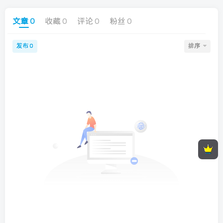
文章
0
收藏
0
评论
0
粉丝
0
发布
排序
0
顶部信息
墨星打赏充电