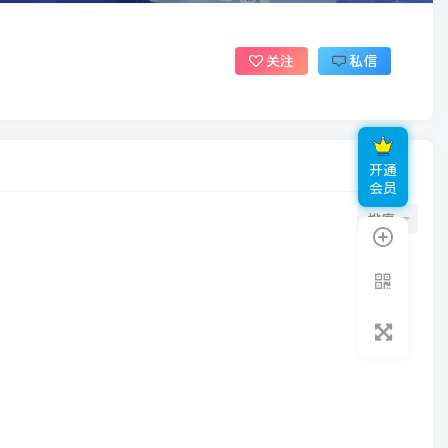
关注
私信
开通
会员
排序