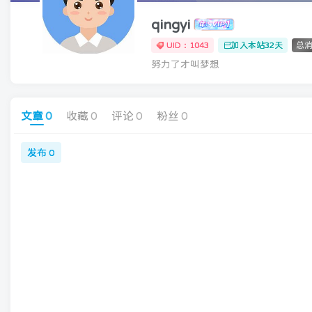
qingyi
UID：1043
已加入本站32天
总消
努力了才叫梦想
文章
0
收藏
0
评论
0
粉丝
0
发布
0