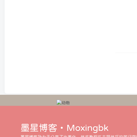
墨星博客・Moxingbk