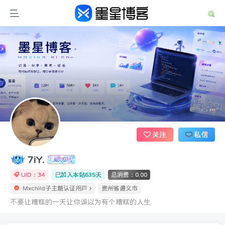
关注
私信
7iY.
UID：34
已加入本站635天
总消费：0.00
Mxchild子主题认证用户
贵州省遵义市
不要让糟糕的一天让你误以为有个糟糕的人生