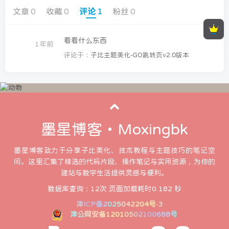
文章
0
收藏
0
评论
1
粉丝
0
看看什么东西
1年前
评论于：
子比主题美化-GO跳转页v2.0版本
墨星博客・Moxingbk
墨星博客致力于分享子比美化、技术教程与主题技巧的笔记空
间。这里汇集了精选的代码片段、操作笔记与实用资源，为你的
建站与数字生活提供灵感与便利。
数据库查询：12次 页面加载耗时0.182 秒
津ICP备2025042204号-3
顶部信息
墨星打赏充电
津公网安备12010502100688号