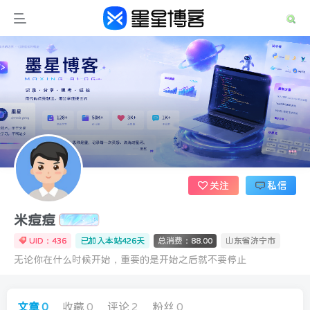
关注
私信
米痘痘
UID：436
已加入本站426天
总消费：88.00
山东省济宁市
无论你在什么时候开始，重要的是开始之后就不要停止
文章
0
收藏
0
评论
2
粉丝
0