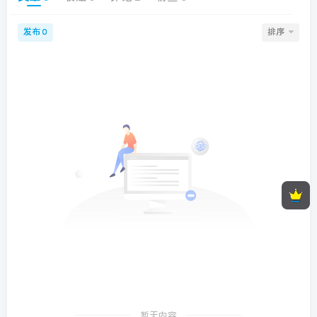
发布
排序
0
顶部信息
墨星打赏充电
暂无内容