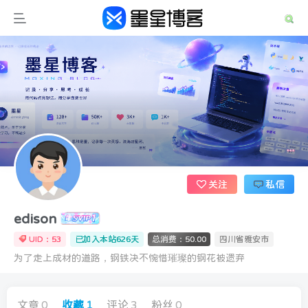
关注
私信
edison
UID：53
已加入本站626天
总消费：50.00
四川省雅安市
为了走上成材的道路，钢铁决不惋惜璀璨的钢花被遗弃
文章
0
收藏
1
评论
3
粉丝
0