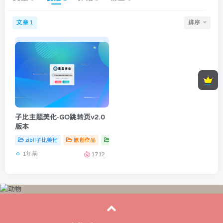
文章
排序
1
子比主题美化-GO跳转页v2.0
版本
zibll子比美化
原创作品
子比主题
# zibll
1年前
1712
顶部信息
墨星打赏充电