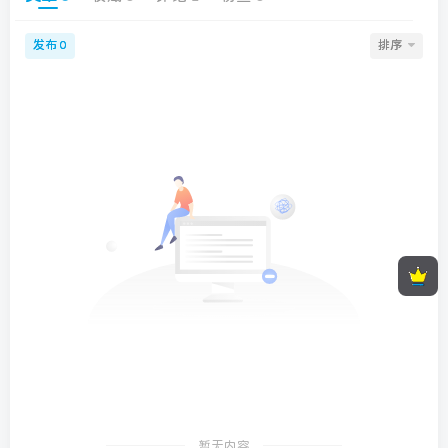
发布
排序
0
顶部信息
墨星打赏充电
暂无内容