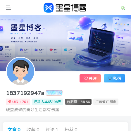
关注
私信
1837192947a
UID：701
已加入本站298天
总消费：38.56
广东省广州市
破茧成蝶的美好生活都有伤痛
文章
0
收藏
0
评论
1
粉丝
0