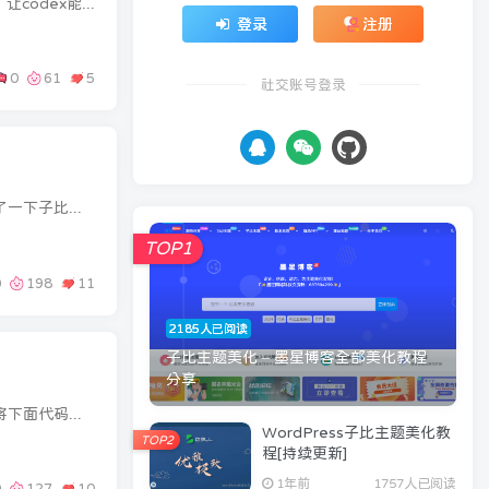
前言大家好，今天开始运营中转站，欢迎来使用，下面给大家讲解一下如何使用中转站去和codex做对接，让codex能够绕过账号登录使用中转站大模型去开发项目、问答等。教程开始进入凌启AI中转站：ht...
登录
注册
0
61
5
社交账号登录
找回密码
|
免密登录
前言大家好，我是墨星博客站长。今天看软件下载站点发现了一款比较不错的模块。于是扒下来进行适配了一下子比主题的文章以及分类目录缩略图等。下面看效果图效果图教程开始为了方便大家使用，站...
录
TOP1
0
198
11
2185人已阅读
子比主题美化 – 墨星博客全部美化教程
分享
前言大家好，我是墨星博客站长。看到其他主题有这个效果，就仿了一个。下面看效果图效果图教程开始将下面代码添加到主题中的全局-自定义代码-自定义CSS代码中就可以了小工具在WordPress后台-外...
WordPress子比主题美化教
TOP2
程[持续更新]
1年前
1757人已阅读
0
127
10