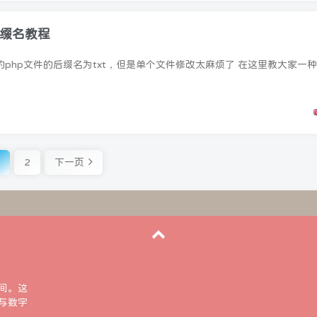
后缀名教程
2
下一页
间。这
与数字