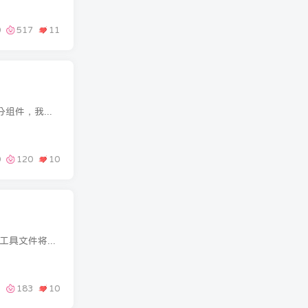
0
517
11
前言大家好，我是墨星博客。在网上找到了些禁用键弹出提示框的功能，但大部分是引入的element的部分组件，我不太喜欢用第三方链接引入，就自己写了一个。警告框使用的子比默认的。效果图教程开...
0
120
10
效果图教程开始下载下面文件并上传到zibll文件夹中进入functions.php或func.php中添加下面代码引入小工具文件将下面代码添加到自定义css中
1
183
10