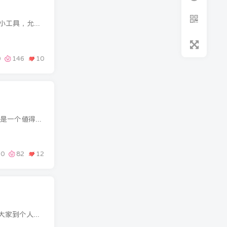
前言 大家好，我是墨星博客，今天给大家带来两款抽屉式文章列表。主要是抽屉的方向不同，我封装成了小工具，允许自定义选择要显示的分类目录以及移动端的显示与隐藏，文章的排序等 第一款 第一...
0
146
10
插件图标 后台截图 插件介绍 如果你想为网站寻找一款既专业又易于上手的 SEO 插件，Rank Math 无疑是一个值得关注的选项。它不仅功能全面，还率先将人工智能技术融入日常的内容优化流程...
0
82
12
前言大家好，我是墨星博客。我之前写过一个子主题，也在一直更新，今天子主题已更新至V4.0版本，请大家到个人主页中下载主题包。如果还没购买子主题，那么强烈建议购买一个，新年大促子主题限时...