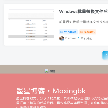
Windows批量替换文件
Windows
系统笔记
Denver
8个月前
1
墨星博客・Moxingbk
墨星博客致力于分享子比美化、技术教程与主题技巧的笔记空
里汇集了精选的代码片段、操作笔记与实用资源，为你的建站
生活提供灵感与便利。