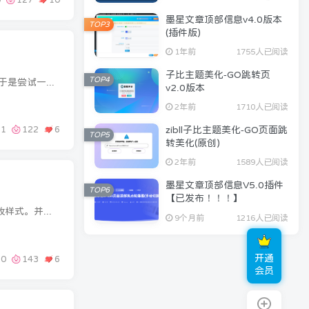
墨星文章顶部信息v4.0版本
TOP3
(插件版)
1年前
1755人已阅读
子比主题美化-GO跳转页
TOP4
前言大家好，我是墨星博客站长，看网站觉得可以使用子比主题自带的class属性来写一个百度一下模块。于是尝试一下，免费分享给大家效果图教程开始复制下面代码，添加到WordPress后台-外观-小工具...
v2.0版本
2年前
1710人已阅读
1
122
6
zibll子比主题美化-GO页面跳
TOP5
转美化(原创)
2年前
1589人已阅读
墨星文章顶部信息V5.0插件
TOP6
【已发布！！！】
前言大家好，我是墨星博客，前几天新年优惠，就写了个优惠券样式的小工具。并且做成了一排两个的摆放样式。并且自适应移动端，显示一行一个。效果图教程开始将下面代码放入WordPress后台-外观-...
9个月前
1216人已阅读
开通
0
143
6
会员