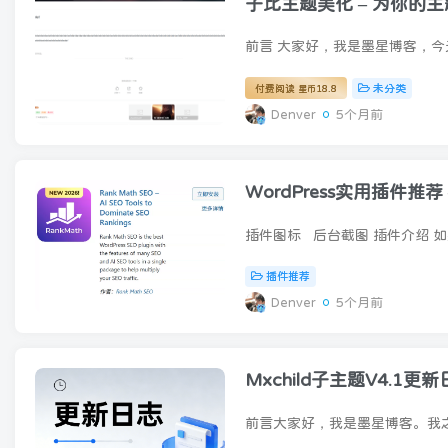
子比主题美化 – 为你的
未分类
付费阅读
18.8
星币
Denver
5个月前
WordPress实用插件推荐 
插件推荐
Denver
5个月前
Mxchild子主题V4.1更