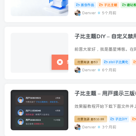
原创作品
子比主题
建站
Denver
5个月前
子比主题DIY – 自定义
zibll子比美化
付费阅读
3
星币
Denver
6个月前
子比主题 – 用户提示三
子比DIY
付费资源
10.88
星币
Denver
3个月前