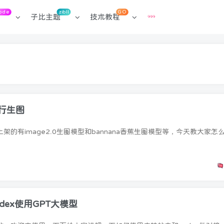
ode
zibll
GO
子比主题
技术教程
行生图
登录
dex使用GPT大模型
没有账号？立即注册