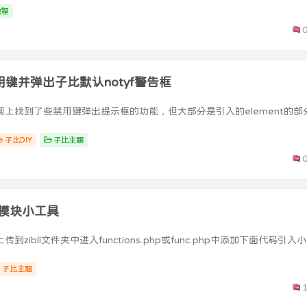
教程
禁用键并弹出子比默认notyf警告框
子比DIY
子比主题
版模块小工具
子比主题