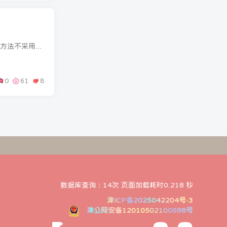
前言假如我想批量替换文件夹中的php文件的后缀名为txt，但是单个文件修改太麻烦了 在这里教大家一种方法不采用第三方工具的情况下批量修改指定的后缀名为想要的后缀名(修改前先备份文件)教程开...
0
61
8
数据库查询：14次 页面加载耗时0.218 秒
津ICP备2025042204号-3
津公网安备12010502100688号