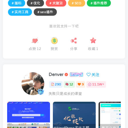
# 图标
# 优化
# 关键词
# SEO
# 插件推荐
# 实用工具
# seo插件
喜欢就支持一下吧
点赞
12
赞赏
分享
收藏
1
Denver
关注
290
12
9
11.1W+
失败只是成长的课堂
子比主题美化 – 墨星博客全部美化教程分享
WordPress子比主题美化教程[持续更新]