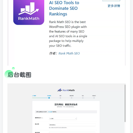
后台截图
顶部信息
墨星打赏充电