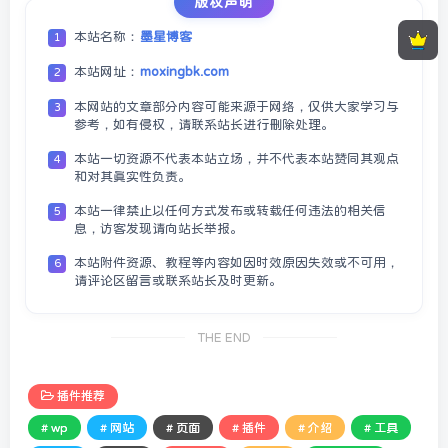
版权声明
本站名称：
墨星博客
1
本站网址：
moxingbk.com
2
本网站的文章部分内容可能来源于网络，仅供大家学习与
3
参考，如有侵权，请联系站长进行删除处理。
本站一切资源不代表本站立场，并不代表本站赞同其观点
4
和对其真实性负责。
本站一律禁止以任何方式发布或转载任何违法的相关信
5
息，访客发现请向站长举报。
本站附件资源、教程等内容如因时效原因失效或不可用，
6
请评论区留言或联系站长及时更新。
THE END
插件推荐
# wp
# 网站
# 页面
# 插件
# 介绍
# 工具