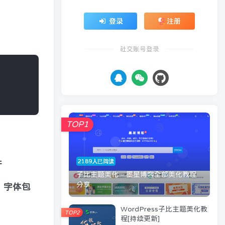
登录
注册
社交账号登录
TOP1
2189人已阅读
件
子比主题美化 – 墨星博客全部美化教程
分享
体，字体包
WordPress子比主题美化教
TOP2
程[持续更新]