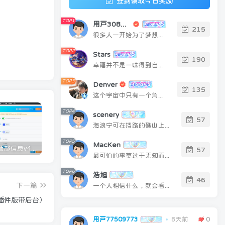
签到领取今日奖励
TOP1
用户30803503
215
很多人一开始为了梦想而忙，后来忙得忘了梦想
TOP2
Stars
190
幸福并不是一味得到自己想要的，而是珍爱自己拥有的
TOP3
Denver
135
这个宇宙中只有一个角落你肯定可以改进，那就是你自己
TOP4
scenery
57
海浪宁可在挡路的礁山上撞得粉碎，也不肯后退一步
TOP5
MacKen
墨星文章顶部信息v4.0版本(插件版)
子比主题美化-GO跳转页v2.0版本
zibll子比主题美化-GO页面跳转美化(原创)
57
最可怕的事莫过于无知而行动
TOP6
浩旭
46
下一篇
一个人相信什么，就会看见什么
（插件版带后台）
用户77509773
8天前
0