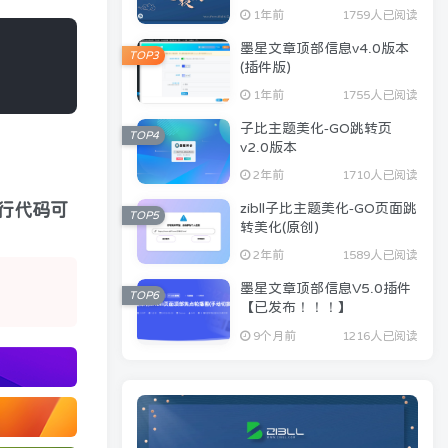
1年前
1759人已阅读
墨星文章顶部信息v4.0版本
TOP3
(插件版)
1年前
1755人已阅读
子比主题美化-GO跳转页
TOP4
v2.0版本
2年前
1710人已阅读
两行代码可
zibll子比主题美化-GO页面跳
TOP5
转美化(原创)
2年前
1589人已阅读
墨星文章顶部信息V5.0插件
TOP6
【已发布！！！】
9个月前
1216人已阅读