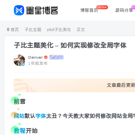
Home
C
博客首页
源码分享
首页
子比主题
zibll子比美化
正文
子比主题美化 – 如何实现修改全局字体
Denver
1年前发布
文章最后更
前言
网站
默认
字体
太丑？今天教大家如何修改网站全局
教程
开始