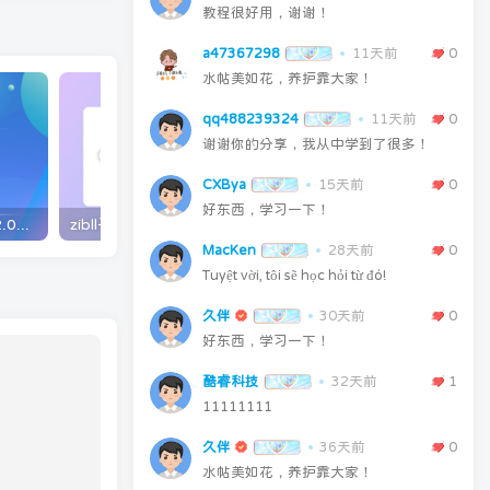
教程很好用，谢谢！
a47367298
11天前
0
水帖美如花，养护靠大家！
qq488239324
11天前
0
谢谢你的分享，我从中学到了很多！
CXBya
15天前
0
好东西，学习一下！
子比主题美化-GO跳转页v2.0版本
zibll子比主题美化-GO页面跳转美化(原创)
MacKen
28天前
0
Tuyệt vời, tôi sẽ học hỏi từ đó!
久伴
30天前
0
好东西，学习一下！
酷睿科技
32天前
1
11111111
久伴
36天前
0
水帖美如花，养护靠大家！