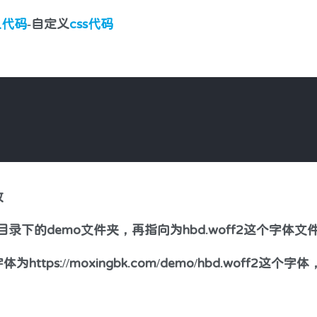
义代码
-自定义
css
代码
改
目录下的demo文件夹，再指向为hbd.woff2这个字体文
s://moxingbk.com/demo/hbd.woff2这个字