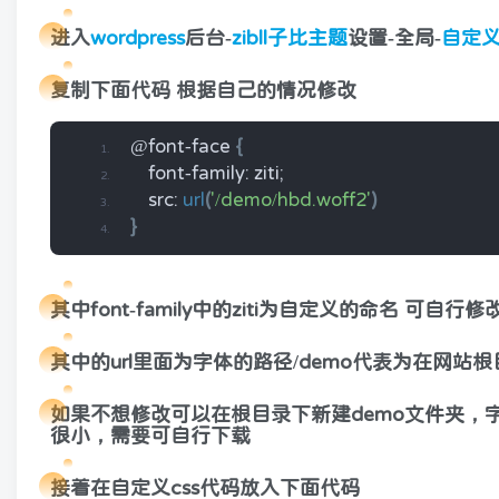
进入
wordpress
后台-
zibll
子比主题
设置-全局-
自定
复制下面代码 根据自己的情况修改
@font-face 
{
    font-family: ziti;
    src: 
url
(
'/demo/hbd.woff2'
)
}
其中font-family中的ziti为自定义的命名 可自行修
其中的url里面为字体的路径/demo代表为在网站根
如果不想修改可以在根目录下新建demo文件夹，字体为http
很小，需要可自行下载
接着在自定义css代码放入下面代码