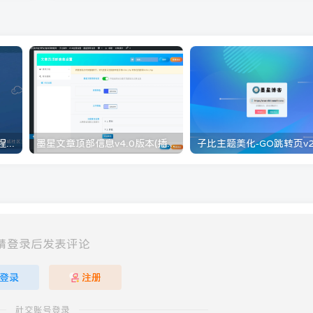
WordPress子比主题美化教程[持续更新]
墨星文章顶部信息v4.0版本(插件版)
请登录后发表评论
登录
注册
社交账号登录