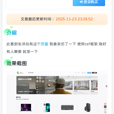
登录购买
登录密码
找回密码
|
免密登录
记住登录
文章最后更新时间：
2025-11-23 23:26:52
登录
介绍
社交账号登录
此看到张洪站有这个
页面
我拿来仿了一下 使用csf框架 刚好
有人需要 就发一下
效果截图
顶部信息
墨星打赏充电