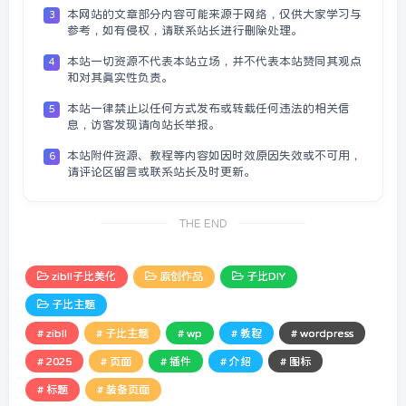
本网站的文章部分内容可能来源于网络，仅供大家学习与
3
参考，如有侵权，请联系站长进行删除处理。
本站一切资源不代表本站立场，并不代表本站赞同其观点
4
和对其真实性负责。
本站一律禁止以任何方式发布或转载任何违法的相关信
5
息，访客发现请向站长举报。
本站附件资源、教程等内容如因时效原因失效或不可用，
6
请评论区留言或联系站长及时更新。
THE END
zibll子比美化
原创作品
子比DIY
子比主题
# zibll
# 子比主题
# wp
# 教程
# wordpress
# 2025
# 页面
# 插件
# 介绍
# 图标
# 标题
# 装备页面