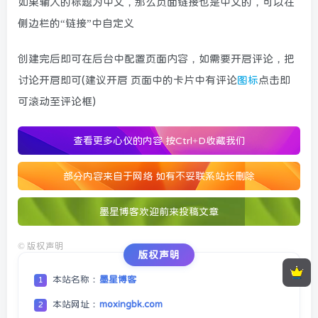
如果输入的标题为中文，那么页面链接也是中文的，可以在
侧边栏的“链接”中自定义
创建完后即可在后台中配置页面内容，如需要开启评论，把
讨论开启即可(建议开启 页面中的卡片中有评论
图标
点击即
可滚动至评论框)
查看更多心仪的内容
按Ctrl+D收藏我们
部分内容来自于网络 如有不妥联系站长删除
墨星博客欢迎前来投稿文章
©
版权声明
版权声明
本站名称：
墨星博客
1
本站网址：
moxingbk.com
2