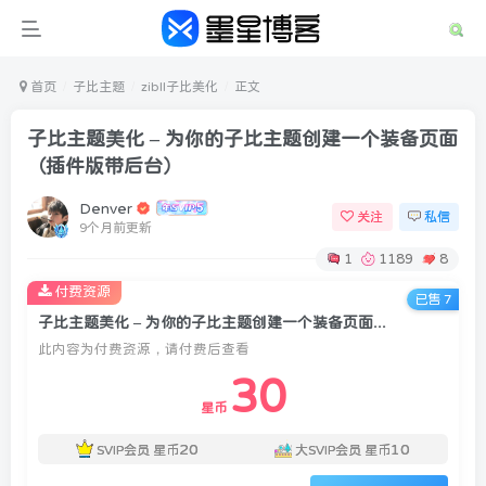
首页
子比主题
zibll子比美化
正文
子比主题美化 – 为你的子比主题创建一个装备页面
（插件版带后台）
Denver
关注
私信
9个月前更新
1
1189
8
付费资源
已售 7
子比主题美化 – 为你的子比主题创建一个装备页面（插件版带后台）
此内容为付费资源，请付费后查看
登录
30
没有账号？立即注册
星币
20
10
SVIP会员
星币
大SVIP会员
星币
用户名或邮箱