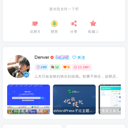
喜欢就支持一下吧
点赞
8
赞赏
分享
收藏
1
Denver
关注
289
12
9
11.1W+
上天只会安排的快乐的结局。如果不快乐，说明还不是最后结局
子比主题美化 – 墨星博客全部美化教程分享
WordPress子比主题美化教程[持续更新]