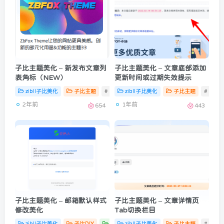
子比主题美化 – 新发布文章列
子比主题美化 – 文章底部添加
表角标（NEW）
更新时间或过期失效提示
zibll子比美化
子比主题
# zibll
zibll子比美化
子比主题
# zibll
2年前
1年前
654
443
子比主题美化 – 邮箱默认样式
子比主题美化 – 文章详情页
修改美化
Tab切换栏目
zibll子比美化
子比DIY
子比主题
zibll子比美化
# zibll
# 子比美化
子比主题
# 墨星博
# zibll