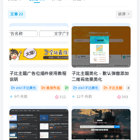
文章
排序
22
子比主题广告位插件使用教程
子比主题美化 – 默认弹窗添加
说明
二维码效果美化
zibll子比美化
原创作品
子比DIY
zibll子比美化
# zibll
# 子比主题
子比主题
# wp
# zibll
9个月前
12个月前
312
353
顶部信息
墨星打赏充电