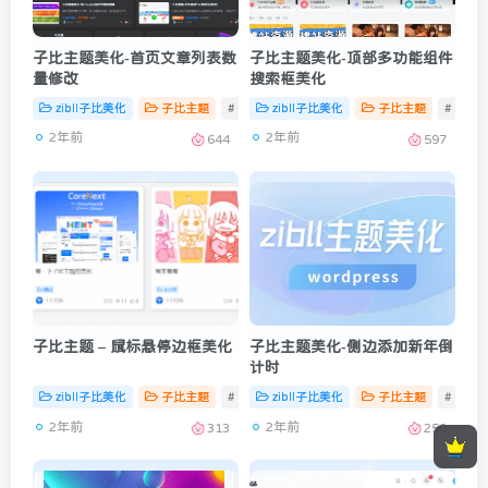
子比主题美化-首页文章列表数
子比主题美化-顶部多功能组件
量修改
搜索框美化
zibll子比美化
子比主题
# zibll美化
zibll子比美化
子比主题
# zibll
2年前
2年前
644
597
子比主题 – 鼠标悬停边框美化
子比主题美化-侧边添加新年倒
计时
zibll子比美化
子比主题
# zibll
zibll子比美化
子比主题
# zibll
2年前
2年前
313
250