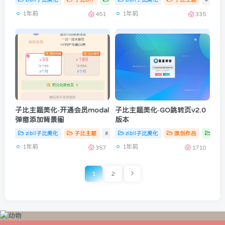
1年前
1年前
451
335
子比主题美化-开通会员modal
子比主题美化-GO跳转页v2.0
弹窗添加背景图
版本
zibll子比美化
子比主题
# zibll
zibll子比美化
# 子比主题
# 开通会员
原创作品
子比
1年前
1年前
357
1710
1
2