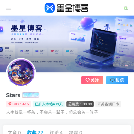
关注
私信
Stars
UID：415
已加入本站439天
总消费：80.00
江苏省镇江市
人生就像一杯茶，不会苦一辈子，但总会苦一阵子
文章
0
收藏
22
评论
4
粉丝
0